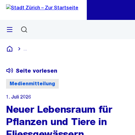
Zu
Zu
Sprunglink
Navigation
Menü
Suchen
M
öf
...
Blende alle Breadcrumbs ein
Deutsch
Seite vorlesen
Medienmitteilung
1. Juli 2026
Neuer Lebensraum für
Pflanzen und Tiere in
Fliessgewässern