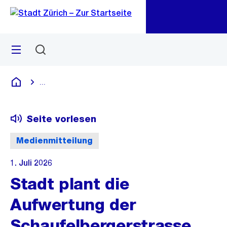
Zu
Zu
Sprunglink
Navigation
Menü
Suchen
M
öf
...
Blende alle Breadcrumbs ein
Deutsch
Seite vorlesen
Medienmitteilung
1. Juli 2026
Stadt plant die
Aufwertung der
Schaufelbergerstrasse