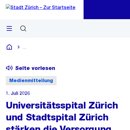
Zu
Zu
Sprunglink
Navigation
Menü
Suchen
M
öf
...
Blende alle Breadcrumbs ein
Deutsch
Seite vorlesen
Medienmitteilung
1. Juli 2026
Universitätsspital Zürich
und Stadtspital Zürich
stärken die Versorgung