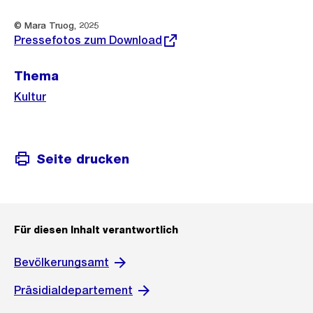
Weitere
Externer
© Mara Truog, 2025
Link:
Informationen
Pressefotos zum Download
Thema
Kultur
Seite drucken
Für diesen Inhalt verantwortlich
Bevölkerungsamt
Präsidialdepartement