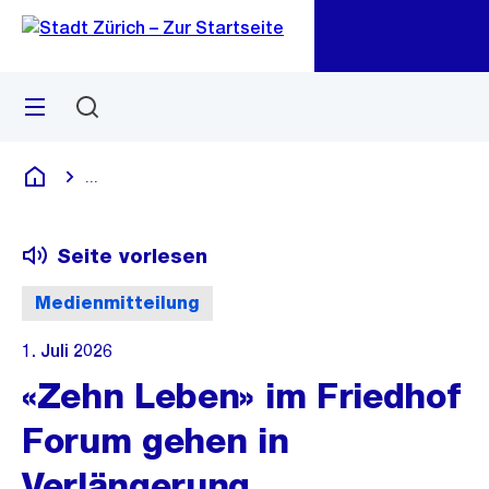
Zu
Zu
Sprunglink
Navigation
Menü
Suchen
M
öf
...
Blende alle Breadcrumbs ein
Deutsch
Seite vorlesen
Medienmitteilung
1. Juli 2026
«Zehn Leben» im Friedhof
Forum gehen in
Verlängerung