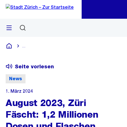
Zu
Zu
Sprunglink
Navigation
Menü
Suchen
M
öf
...
Blende alle Breadcrumbs ein
Deutsch
Seite vorlesen
News
1. März 2024
August 2023, Züri
Fäscht: 1,2 Millionen
Dosen und Flaschen