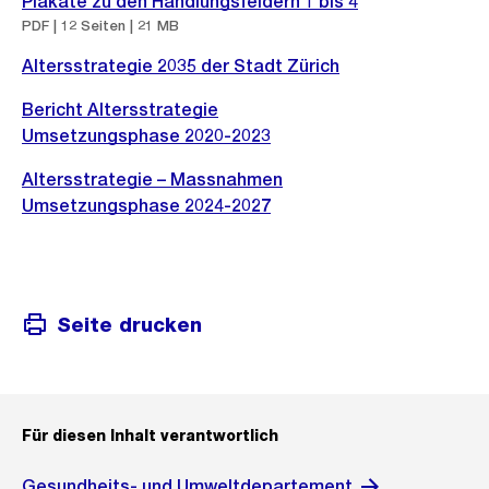
c
o
Plakate zu den Handlungsfeldern 1 bis 4
s
G
a
PDF | 12 Seiten | 21 MB
h
s
i
r
n
t
s
Altersstrategie 2035 der Stadt Zürich
c
o
s
a
h
s
i
Bericht Altersstrategie
n
t
s
Umsetzungsphase 2020-2023
c
s
a
h
i
Altersstrategie – Massnahmen
n
t
Umsetzungsphase 2024-2027
c
s
h
i
t
c
h
Seite drucken
t
Für diesen Inhalt verantwortlich
Gesundheits- und Umweltdepartement