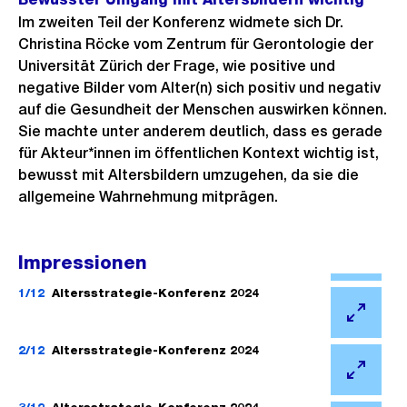
Im zweiten Teil der Konferenz widmete sich Dr.
Christina Röcke vom Zentrum für Gerontologie der
Universität Zürich der Frage, wie positive und
negative Bilder vom Alter(n) sich positiv und negativ
auf die Gesundheit der Menschen auswirken können.
Sie machte unter anderem deutlich, dass es gerade
für Akteur*innen im öffentlichen Kontext wichtig ist,
bewusst mit Altersbildern umzugehen, da sie die
allgemeine Wahrnehmung mitprägen.
Impressionen
Ö
f
1/12
Altersstrategie-Konferenz 2024
f
Ö
n
f
2/12
Altersstrategie-Konferenz 2024
e
f
Ö
B
n
f