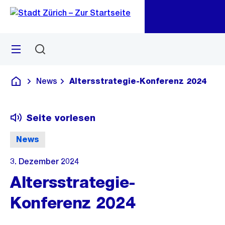
Zu
Zu
Sprunglink
Navigation
Menü
Suchen
M
öf
News
Altersstrategie-Konferenz 2024
Deutsch
Seite vorlesen
News
3. Dezember 2024
Altersstrategie-
Konferenz 2024