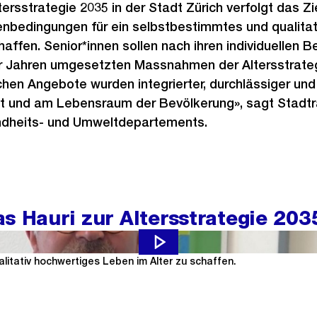
tersstrategie 2035 in der Stadt Zürich verfolgt das Zie
bedingungen für ein selbstbestimmtes und qualitat
haffen. Senior*innen sollen nach ihren individuellen 
ier Jahren umgesetzten Massnahmen der Altersstrate
chen Angebote wurden integrierter, durchlässiger und 
alt und am Lebensraum der Bevölkerung», sagt Stadtr
ndheits- und Umweltdepartements.
s Hauri zur Altersstrategie 203
strategie 2035 der Stadt Zürich zielt darauf ab, bestmögliche Bed
litativ hochwertiges Leben im Alter zu schaffen.