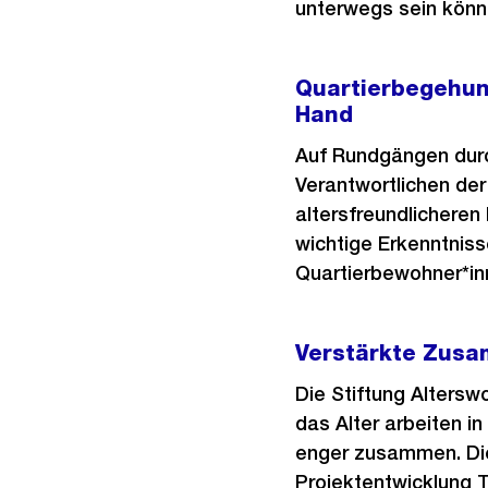
unterwegs sein kön
Quartierbegehun
Hand
Auf Rundgängen durch
Verantwortlichen der
altersfreundlichere
wichtige Erkenntniss
Quartierbewohner*in
Verstärkte Zusam
Die Stiftung Alters
das Alter arbeiten 
enger zusammen. Die
Projektentwicklung T