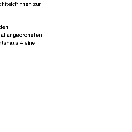
hitekt*innen zur
 den
ral angeordneten
tshaus 4 eine