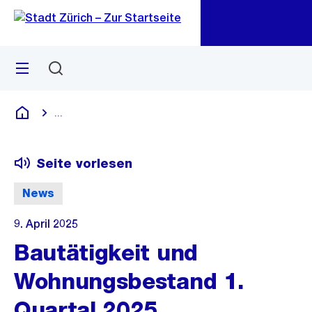
Zu
Zu
Sprunglink
Navigation
Menü
Suchen
M
öf
...
Blende alle Breadcrumbs ein
Deutsch
Seite vorlesen
News
9. April 2025
Bautätigkeit und
Wohnungsbestand 1.
Quartal 2025