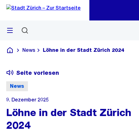
Zu
Zu
Sprunglink
Navigation
Menü
Suchen
M
öf
News
Löhne in der Stadt Zürich 2024
Deutsch
Seite vorlesen
News
9. Dezember 2025
Löhne in der Stadt Zürich
2024