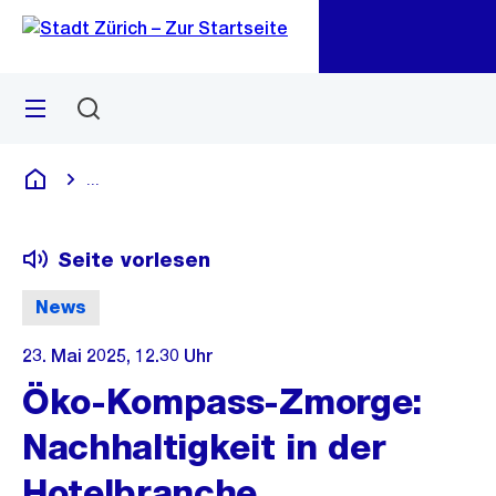
Zu
Zu
Sprunglink
Navigation
Menü
Suchen
M
öf
...
Blende alle Breadcrumbs ein
Deutsch
Seite vorlesen
News
23. Mai 2025, 12.30 Uhr
Öko-Kompass-Zmorge:
Nachhaltigkeit in der
Hotelbranche