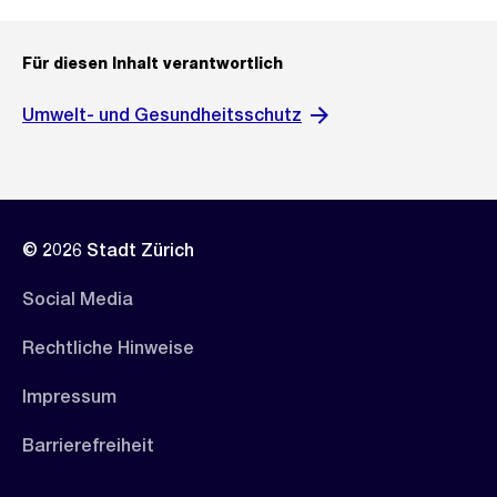
d
i
Für diesen Inhalt verantwortlich
n
Umwelt- und Gesundheitsschutz
G
r
o
s
s
© 2026 Stadt Zürich
a
n
Social Media
s
Rechtliche Hinweise
i
c
Impressum
h
Barrierefreiheit
t