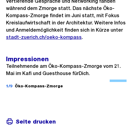
Vertiefende Gespräche und Networking fanden
während dem Zmorge statt. Das nächste Öko-
Kompass-Zmorge findet im Juni statt, mit Fokus
Kreislaufwirtschaft in der Architektur. Weitere Infos
und Anmeldemöglichkeit finden sich in Kürze unter
stadt-zuerich.ch/oeko-kompass
.
Impressionen
Teilnehmende am Öko-Kompass-Zmorge vom 21.
Mai im Kafi und Guesthouse fürDich.
Ö
f
1/9
Öko-Kompass-Zmorge
f
n
e
B
Seite drucken
i
l