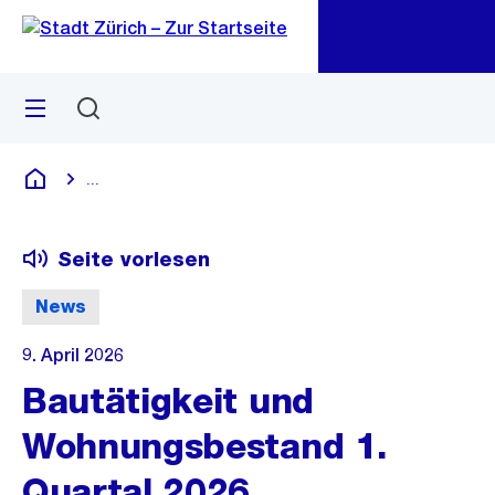
Zu
Zu
Sprunglink
Navigation
Menü
Suchen
M
öf
...
Blende alle Breadcrumbs ein
Deutsch
Seite vorlesen
News
9. April 2026
Bautätigkeit und
Wohnungsbestand 1.
Quartal 2026