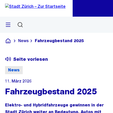
Zu
Zu
Sprunglink
Navigation
Menü
Suchen
M
öf
News
Fahrzeugbestand 2025
Deutsch
Seite vorlesen
News
11. März 2026
Fahrzeugbestand 2025
Elektro- und Hybridfahrzeuge gewinnen in der
Stadt Zürich weiter an Bedeutung. Autos mit