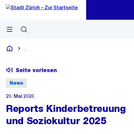
Zu
Zu
Sprunglink
Navigation
Menü
Suchen
M
öf
...
Blende alle Breadcrumbs ein
Deutsch
Seite vorlesen
News
20. Mai 2026
Reports Kinderbetreuung
und Soziokultur 2025