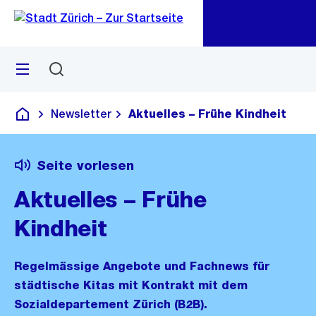
Zu
Zu
Sprunglink
Navigation
Menü
Suchen
M
öf
Newsletter
Aktuelles – Frühe Kindheit
Deutsch
Seite vorlesen
Aktuelles – Frühe
Kindheit
Regelmässige Angebote und Fachnews für
städtische Kitas mit Kontrakt mit dem
Sozialdepartement Zürich (B2B).