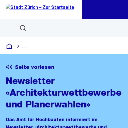
Zu
Zu
Sprunglink
Navigation
Menü
Suchen
M
öf
...
Blende alle Breadcrumbs ein
Deutsch
Seite vorlesen
Newsletter
«Architekturwettbewerbe
und Planerwahlen»
Das Amt für Hochbauten informiert im
Newsletter «Architekturwettbewerbe und