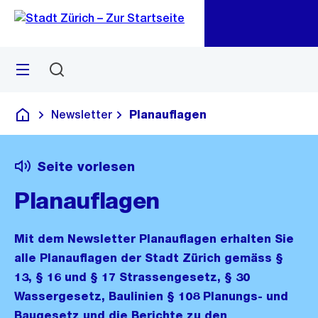
Zu
Zu
Sprunglink
Navigation
Menü
Suchen
M
öf
Newsletter
Planauflagen
Deutsch
Seite vorlesen
Planauflagen
Mit dem Newsletter Planauflagen erhalten Sie
alle Planauflagen der Stadt Zürich gemäss §
13, § 16 und § 17 Strassengesetz, § 30
Wassergesetz, Baulinien § 108 Planungs- und
Baugesetz und die Berichte zu den