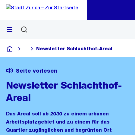
Zu
Zu
Sprunglink
Navigation
Menü
Suchen
M
öf
Newsletter Schlachthof-Areal
...
Blende alle Breadcrumbs ein
Deutsch
Seite vorlesen
Newsletter Schlachthof-
Areal
Das Areal soll ab 2030 zu einem urbanen
Arbeitsplatzgebiet und zu einem für das
Quartier zugänglichen und begrünten Ort