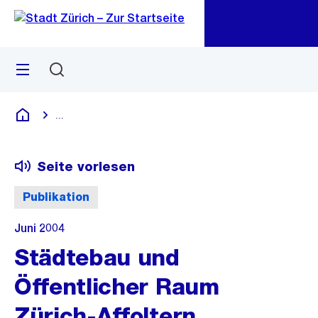
Zu
Zu
Sprunglink
Navigation
Menü
Suchen
M
öf
...
Blende alle Breadcrumbs ein
Deutsch
Seite vorlesen
Publikation
Juni 2004
Städtebau und
Öffentlicher Raum
Zürich-Affoltern