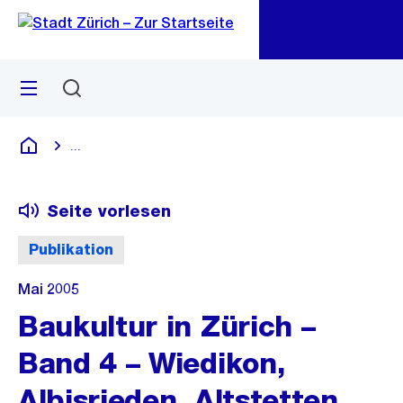
Zu
Zu
Sprunglink
Navigation
Menü
Suchen
M
öf
...
Blende alle Breadcrumbs ein
Deutsch
Seite vorlesen
Publikation
Mai 2005
Baukultur in Zürich –
Band 4 – Wiedikon,
Albisrieden, Altstetten