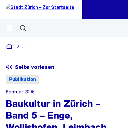
Zu
Zu
Sprunglink
Navigation
Menü
Suchen
M
öf
...
Blende alle Breadcrumbs ein
Deutsch
Seite vorlesen
Publikation
Februar 2006
Baukultur in Zürich –
Band 5 – Enge,
Wollishofen, Leimbach