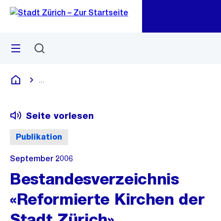
Zu
Zu
Sprunglink
Navigation
Menü
Suchen
M
öf
...
Blende alle Breadcrumbs ein
Deutsch
Seite vorlesen
Publikation
September 2006
Bestandesverzeichnis
«Reformierte Kirchen der
Stadt Zürich»