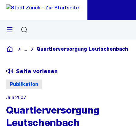
Zu
Zu
Sprunglink
Navigation
Menü
Suchen
M
öf
Quartierversorgung Leutschenbach
...
Blende alle Breadcrumbs ein
Deutsch
Seite vorlesen
Publikation
Juli 2007
Quartierversorgung
Leutschenbach