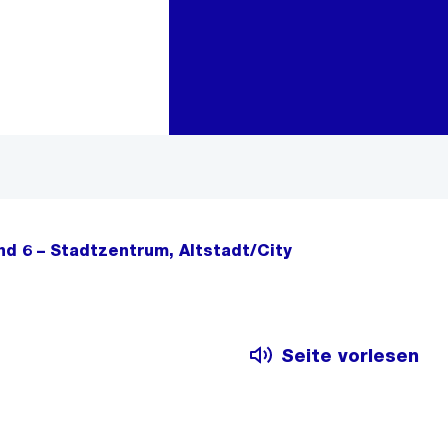
Zur Bereichsauswahl
Zum Inhalt
and 6 – Stadtzentrum, Altstadt/City
Seite vorlesen