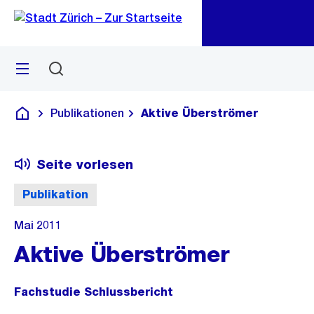
Zu
Zu
Sprunglink
Navigation
Menü
Suchen
M
öf
Publikationen
Aktive Überströmer
Deutsch
Seite vorlesen
Publikation
Mai 2011
Aktive Überströmer
Fachstudie Schlussbericht