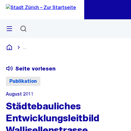
Zu
Zu
Sprunglink
Navigation
Menü
Suchen
M
öf
...
Blende alle Breadcrumbs ein
Deutsch
Seite vorlesen
Publikation
August 2011
Städtebauliches
Entwicklungsleitbild
Wallisellenstrasse