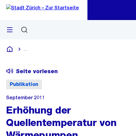
Zu
Zu
Sprunglink
Navigation
Menü
Suchen
M
öf
...
Blende alle Breadcrumbs ein
Deutsch
Seite vorlesen
Publikation
September 2011
Erhöhung der
Quellentemperatur von
Wärmepumpen