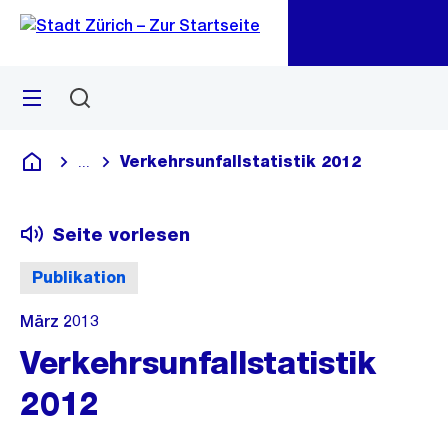
Zu
Zu
Sprunglink
Navigation
Menü
Suchen
M
öf
Verkehrsunfallstatistik 2012
...
Blende alle Breadcrumbs ein
Deutsch
Seite vorlesen
Publikation
März 2013
Verkehrsunfallstatistik
2012