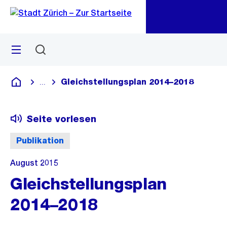
Zu
Zu
Sprunglink
Navigation
Menü
Suchen
M
öf
Gleichstellungsplan 2014–2018
...
Blende alle Breadcrumbs ein
Deutsch
Seite vorlesen
Publikation
August 2015
Gleichstellungsplan
2014–2018