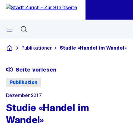
Zu
Zu
Sprunglink
Navigation
Menü
Suchen
M
öf
Publikationen
Studie «Handel im Wandel»
Deutsch
Seite vorlesen
Publikation
Dezember 2017
Studie «Handel im
Wandel»