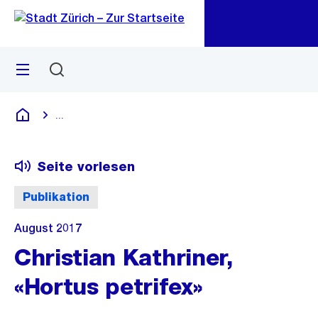
Zu
Zu
Sprunglink
Navigation
Menü
Suchen
M
öf
...
Blende alle Breadcrumbs ein
Deutsch
Seite vorlesen
Publikation
August 2017
Christian Kathriner,
«Hortus petrifex»