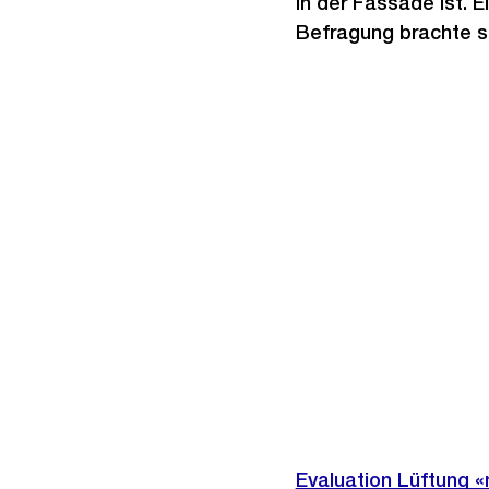
in der Fassade ist. E
Befragung brachte s
Evaluation Lüftung 