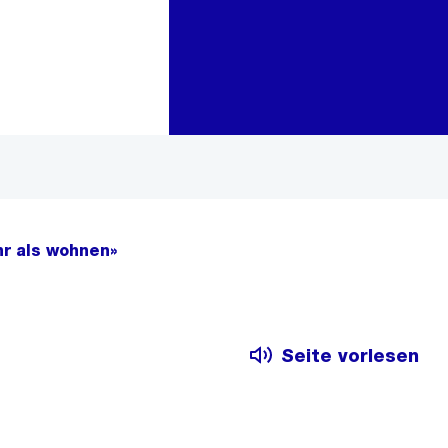
Zur Bereichsauswahl
Zum Inhalt
hr als wohnen»
Seite vorlesen