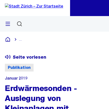
Zu
Zu
Sprunglink
Navigation
Menü
Suchen
M
öf
...
Blende alle Breadcrumbs ein
Deutsch
Seite vorlesen
Publikation
Januar 2019
Erdwärmesonden -
Auslegung von
Kleinanlagen mit