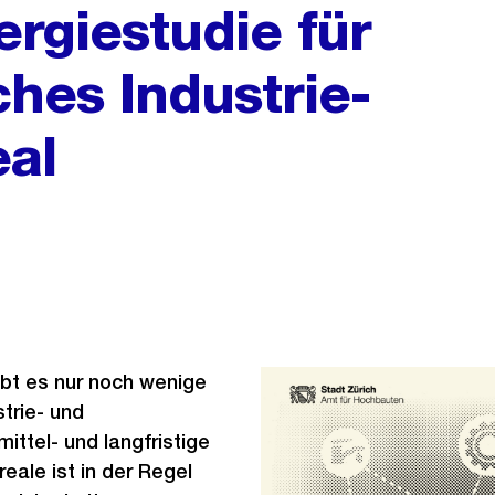
ergiestudie für
ches Industrie-
al
gibt es nur noch wenige
trie- und
ittel- und langfristige
eale ist in der Regel