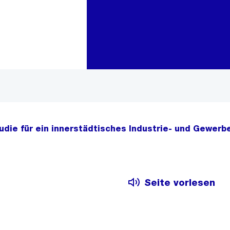
Zur Bereichsauswahl
Zum Inhalt
udie für ein innerstädtisches Industrie- und Gewerb
Seite vorlesen