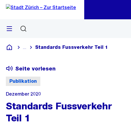
Zu
Zu
Sprunglink
Navigation
Menü
Suchen
M
öf
Standards Fussverkehr Teil 1
...
Blende alle Breadcrumbs ein
Deutsch
Seite vorlesen
Publikation
Dezember 2020
Standards Fussverkehr
Teil 1