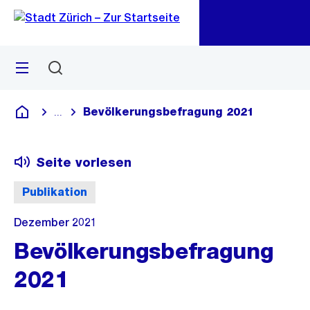
Zu
Zu
Sprunglink
Navigation
Menü
Suchen
M
öf
Bevölkerungsbefragung 2021
...
Blende alle Breadcrumbs ein
Deutsch
Seite vorlesen
Publikation
Dezember 2021
Bevölkerungsbefragung
2021