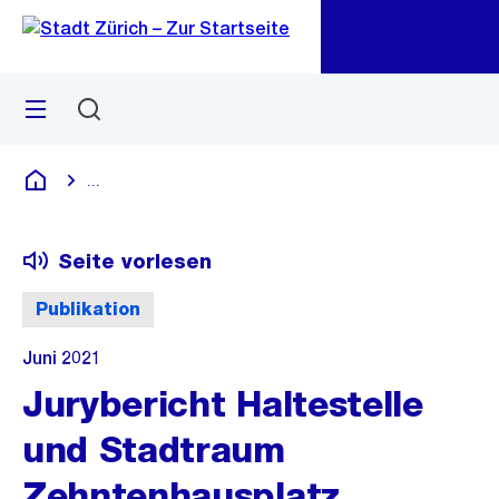
Zu
Zu
Sprunglink
Navigation
Menü
Suchen
M
öf
...
Blende alle Breadcrumbs ein
Deutsch
Seite vorlesen
Publikation
Juni 2021
Jurybericht Haltestelle
und Stadtraum
Zehntenhausplatz