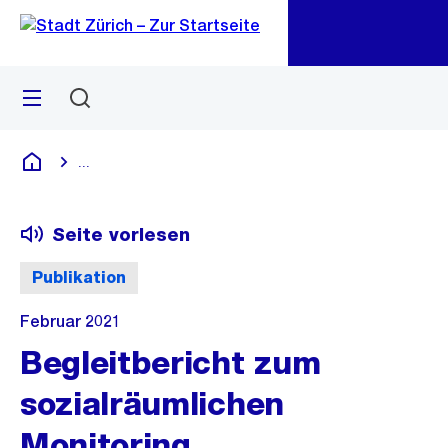
Zu
Zu
Sprunglink
Navigation
Menü
Suchen
M
öf
...
Blende alle Breadcrumbs ein
Deutsch
Seite vorlesen
Publikation
Februar 2021
Begleitbericht zum
sozialräumlichen
Monitoring