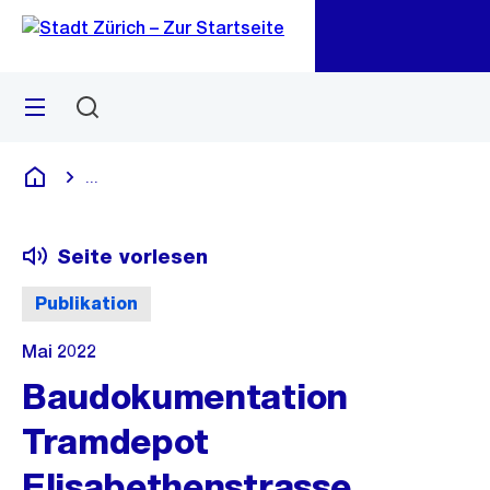
Zu
Zu
Sprunglink
Navigation
Menü
Suchen
M
öf
...
Blende alle Breadcrumbs ein
Deutsch
Seite vorlesen
Publikation
Mai 2022
Baudokumentation
Tramdepot
Elisabethenstrasse