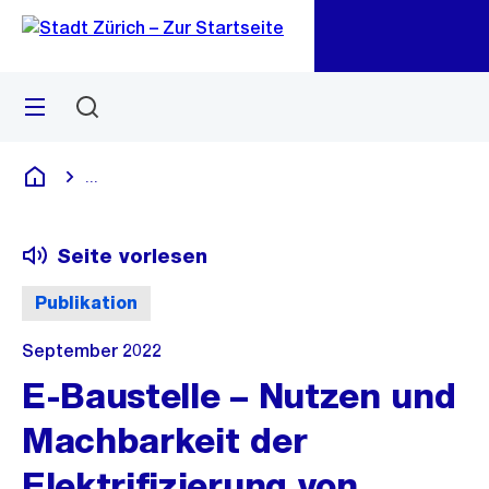
Zu
Zu
Sprunglink
Navigation
Menü
Suchen
M
öf
...
Blende alle Breadcrumbs ein
Deutsch
Seite vorlesen
Publikation
September 2022
E-Baustelle – Nutzen und
Machbarkeit der
Elektrifizierung von