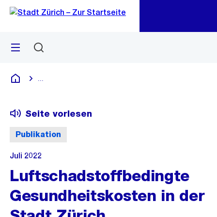
Zu
Zu
Sprunglink
Navigation
Menü
Suchen
M
öf
...
Blende alle Breadcrumbs ein
Deutsch
Seite vorlesen
Publikation
Juli 2022
Luftschadstoffbedingte
Gesundheitskosten in der
Stadt Zürich