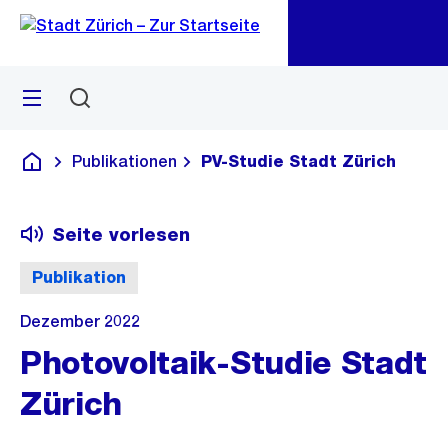
Zu
Zu
Sprunglink
Navigation
Menü
Suchen
M
öf
Publikationen
PV-Studie Stadt Zürich
Deutsch
Seite vorlesen
Publikation
Dezember 2022
Photovoltaik-Studie Stadt
Zürich