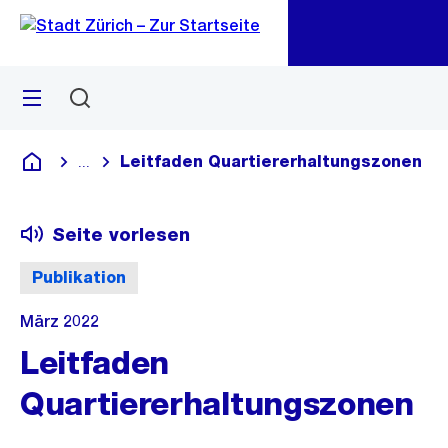
Zu
Zu
Sprunglink
Navigation
Menü
Suchen
M
öf
Leitfaden Quartiererhaltungszonen
...
Blende alle Breadcrumbs ein
Deutsch
Seite vorlesen
Publikation
März 2022
Leitfaden
Quartiererhaltungszonen