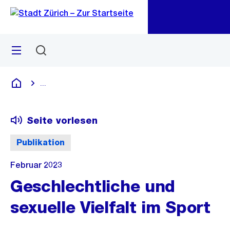
Zu
Zu
Sprunglink
Navigation
Menü
Suchen
M
öf
...
Blende alle Breadcrumbs ein
Deutsch
Seite vorlesen
Publikation
Februar 2023
Geschlechtliche und
sexuelle Vielfalt im Sport