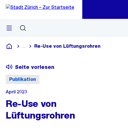
Zu
Zu
Sprunglink
Navigation
Menü
Suchen
M
öf
Re-Use von Lüftungsrohren
...
Blende alle Breadcrumbs ein
Deutsch
Seite vorlesen
Publikation
April 2023
Re-Use von
Lüftungsrohren