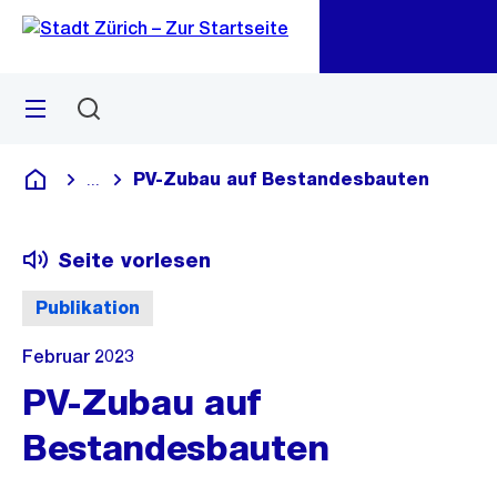
Zu
Zu
Sprunglink
Navigation
Menü
Suchen
M
öf
PV-Zubau auf Bestandesbauten
...
Blende alle Breadcrumbs ein
Deutsch
Seite vorlesen
Publikation
Februar 2023
PV-Zubau auf
Bestandesbauten