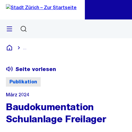
Zu
Zu
Sprunglink
Navigation
Menü
Suchen
M
öf
...
Blende alle Breadcrumbs ein
Deutsch
Seite vorlesen
Publikation
März 2024
Baudokumentation
Schulanlage Freilager