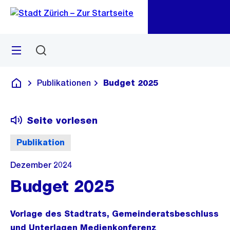
Zu
Zu
Sprunglink
Navigation
Menü
Suchen
M
öf
Publikationen
Budget 2025
Deutsch
Seite vorlesen
Publikation
Dezember 2024
Budget 2025
Vorlage des Stadtrats, Gemeinderatsbeschluss
und Unterlagen Medienkonferenz