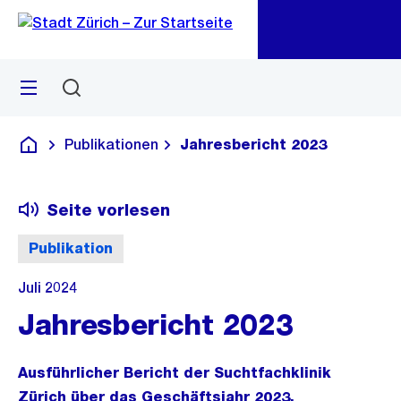
Zu
Zu
Sprunglink
Navigation
Menü
Suchen
M
öf
Publikationen
Jahresbericht 2023
Deutsch
Seite vorlesen
Publikation
Juli 2024
Jahresbericht 2023
Ausführlicher Bericht der Suchtfachklinik
Zürich über das Geschäftsjahr 2023.