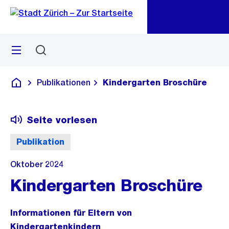
Zu
Zu
Sprunglink
Navigation
Menü
Suchen
M
öf
Publikationen
Kindergarten Broschüre
Deutsch
Seite vorlesen
Publikation
Oktober 2024
Kindergarten Broschüre
Informationen für Eltern von
Kindergartenkindern